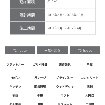
延床面積
83.0㎡
設計期間
2016年8月～2016年10月
施工期間
2017年1月～2017年4月
T2-house
一覧へ戻る
TD-house
フラットルー
ガルバ外壁
造作建具
平屋
フ
モダン
ガレージ
プライバシー
コンクリート
キッチン
間接照明
ウッドデッキ
店舗
吹抜
中庭
ロフト
大開口
勾配天井
増築
リフォーム
二世帯